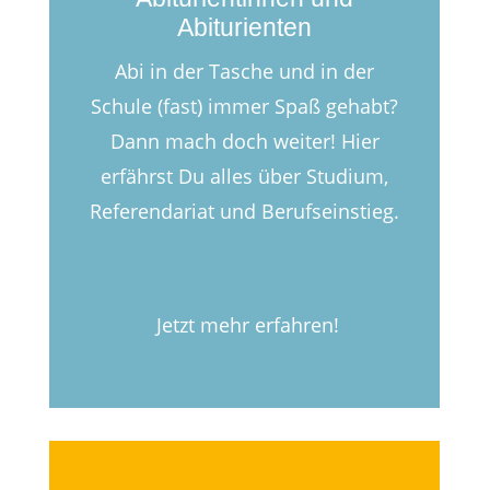
Abiturienten
Abi in der Tasche und in der
Schule (fast) immer Spaß gehabt?
Dann mach doch weiter! Hier
erfährst Du alles über Studium,
Referendariat und Berufseinstieg.
Jetzt mehr erfahren!