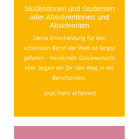
Studentinnen und Studenten
oder Absolventinnen und
Absolventen
Deine Entscheidung für den
schönsten Beruf der Welt ist längst
gefallen – herzlichen Glückwunsch!
Hier zeigen wir Dir den Weg in die
Berufspraxis.
Jetzt mehr erfahren!