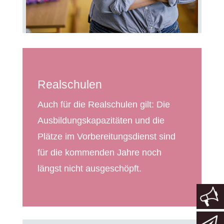
Realschulen
Auch für die Realschulen gilt: Die
Ausbildungskapazitäten und die
Plätze im Vorbereitungsdienst sind
für die kommenden Jahre noch
längst nicht ausgeschöpft.