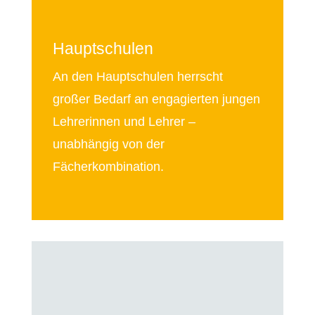
Hauptschulen
An den Hauptschulen herrscht
großer Bedarf an engagierten jungen
Lehrerinnen und Lehrer –
unabhängig von der
Fächerkombination.